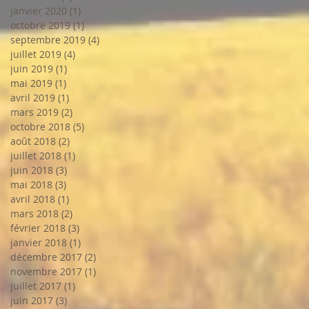
janvier 2020
(1)
1 post
octobre 2019
(1)
1 post
septembre 2019
(4)
4 posts
juillet 2019
(4)
4 posts
juin 2019
(1)
1 post
mai 2019
(1)
1 post
avril 2019
(1)
1 post
mars 2019
(2)
2 posts
octobre 2018
(5)
5 posts
août 2018
(2)
2 posts
juillet 2018
(1)
1 post
juin 2018
(3)
3 posts
mai 2018
(3)
3 posts
avril 2018
(1)
1 post
mars 2018
(2)
2 posts
février 2018
(3)
3 posts
janvier 2018
(1)
1 post
décembre 2017
(2)
2 posts
novembre 2017
(1)
1 post
juillet 2017
(1)
1 post
juin 2017
(3)
3 posts