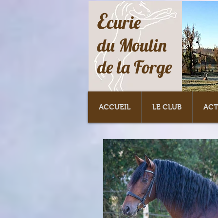
E
curie
du Moulin
de la Forge
ACCUEIL
LE CLUB
ACT