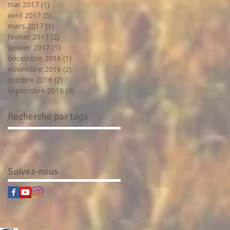
mai 2017
(1)
1 post
avril 2017
(5)
5 posts
mars 2017
(1)
1 post
février 2017
(2)
2 posts
janvier 2017
(1)
1 post
décembre 2016
(1)
1 post
novembre 2016
(2)
2 posts
octobre 2016
(2)
2 posts
septembre 2016
(4)
4 posts
Recherche par tags
Suivez-nous