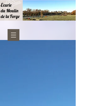
E
curie
du Moulin
de la Forge