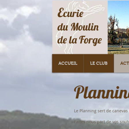
E
curie
du Moulin
de la Forge
ACCUEIL
LE CLUB
ACT
Plannin
Le Planning sert de canevas e
Faites nous part de vos sou