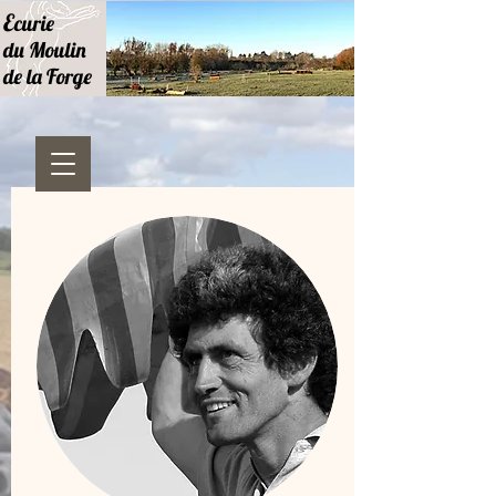
E
curie
du Moulin
de la Forge