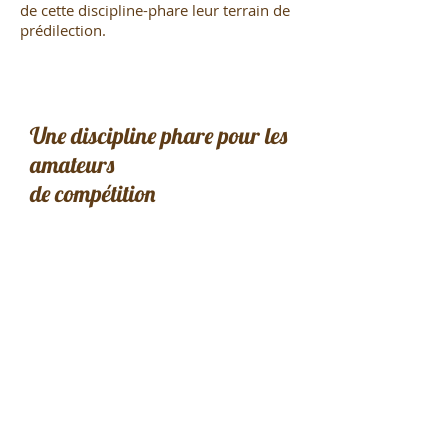
de cette discipline-phare leur terrain de
prédilection.
Une discipline phare pour les
amateurs
de compétition
Une bonne pratique du complet
suppose des acquis dans les trois
disciplines que sont :
- le dressage pour l'obéissance, la
maîtrise et la souplesse
du cheval ;
- le saut d'obstacles pour la
gymnastique et l'équilibre ;
- le cross country pour la franchise et