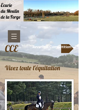
E
curie
du Moulin
de la Forge
CCE
Revenir à Compétition
Vivez toute l'équitation