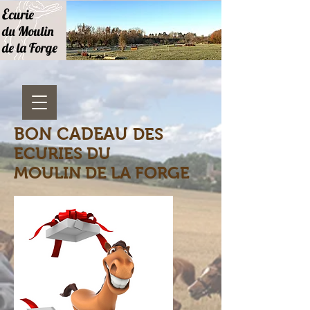
E
curie
du Moulin
de la Forge
BON CADEAU
DES
ECURIES DU
MOULIN DE LA FORGE