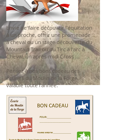
Envie de faire découvrir l'équitation
à un proche, offrir une promenade
à cheval ou un stage découverte du
Mountain Trail ou du Tirc à l'arc à
Cheval, un après-midi Cross ...
Pensez à nos bons cadeau des
écuries du Moulin de la Forge,
valable toute l'année.