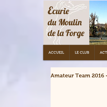
E
curie
du Moulin
de la Forge
ACCUEIL
LE CLUB
ACT
Amateur Team 2016 - 