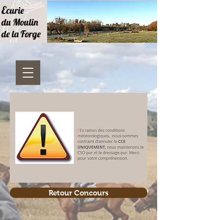
E
curie
du Moulin
de la Forge
Retour Concours