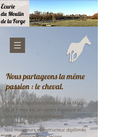
E
curie
du Moulin
de la Forge
Nous partageons la même
passion : le cheval.
Situé à Longvilliers (Yvelines), le Moulin
de la Forge est un centre équestre et
une écurie de propriétaires.
Nos moniteurs et instructeur diplômés
d'état proposent des leçons