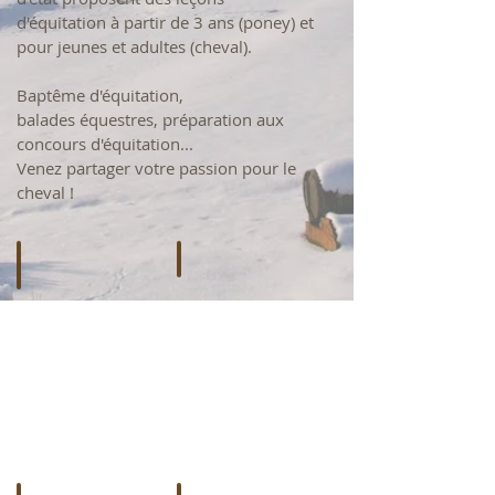
d'équitation à partir de 3 ans (poney) et
pour jeunes et adultes (cheval).
Baptême d'équitation,
balades équestres, préparation aux
concours d'équitation...
Venez partager votre passion pour le
cheval !